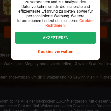
zu verbessern und zur Analyse des
Datenverkehrs, um dir die sicherste und
effizienteste Erfahrung zu bieten, sowie für
personalisierte Werbung. Weitere
Informationen findest du in unseren
Cookie-
Richtlinien.
REGISTRIEREN
AKZEPTIEREN
LOGIN
Cookies verwalten
diesem Sci-Fi Spielautomat ab.
 Walzen, um Megasymbole zu erstellen, +3 wilde Scatters für e
otern angeworben, um dir 5 Walzen und 40 Gewinnlinien in Planet
Adam ab ins All einer glücklichen Zukunft entgegen. Mit diesem S
 klassischer Slot mit fünf Walzen und vielen Gewinnlinien. Die ei
lothek, kannst du selbst einen Blick in die Zukunft werfen.