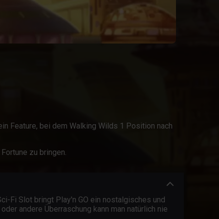
in Feature, bei dem Walking Wilds 1 Position nach
 Fortune zu bringen.
ci-Fi Slot bringt Play'n GO ein nostalgisches und
ne oder andere Überraschung kann man natürlich nie