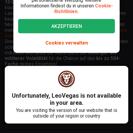
personalisierte Werbung. Weitere
10 Gewinnlinien
ist dieses Spiel der perfekte Mix aus
Informationen findest du in unseren
Cookie-
klassischen Frucht-Symbolen und funky Neon-Lichtern.
Richtlinien.
Lass dich von der schillernden Atmosphäre der 80er Jahre
begeistern, voller verrückter Frisuren, leuchtender Neon-
Mode und Musik, die dich zum Tanzen bringt. Aber es gibt
AKZEPTIEREN
mehr als nur das Auge zu erfreuen - der Neon Fever
Online
Slot
bietet dir auch die Möglichkeit, mit Doppel- und
Dreifach-Symbolen Gewinne einzuholen! Lass dich von den
Cookies verwalten
schrillen Neonlichtern dieses coolen Spielautomaten
mitreißen und tanze die Nacht durch bei
niedriger bis
mittlerer Volatilität
für die Chance auf das
bis zu 504-
Fache
deines Einsatzes!
Die Bonusfunktionen von Neon Fever
Hier wirst du Früchte wie nie zuvor erleben, dank einiger
Unfortunately, LeoVegas is not available
Bonusfunktionen, die dein Spielerlebnis noch aufregender
in your area.
machen werden. Also, schnapp dir deine Tanzschuhe und
lass uns eintauchen! Eine Beschreibung der einzelnen
You are visiting the version of our website that is
Bonusfunktionen findest du in den nächsten zwei
outside of your region or country
Abschnitten.