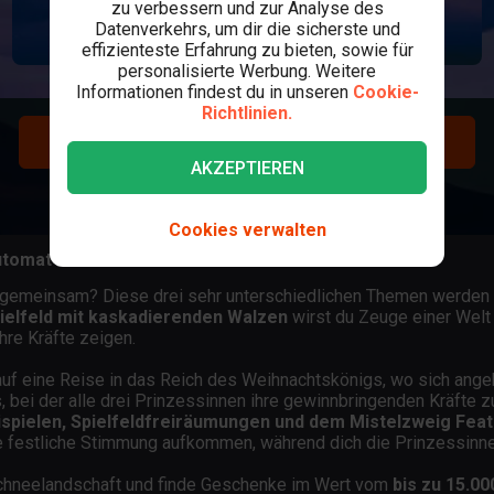
zu verbessern und zur Analyse des
Datenverkehrs, um dir die sicherste und
effizienteste Erfahrung zu bieten, sowie für
personalisierte Werbung. Weitere
Informationen findest du in unseren
Cookie-
Richtlinien.
REGISTRIEREN
AKZEPTIEREN
LOGIN
Cookies verwalten
utomat
gemeinsam? Diese drei sehr unterschiedlichen Themen werden 
ielfeld mit kaskadierenden Walzen
wirst du Zeuge einer Welt 
re Kräfte zeigen.
uf eine Reise in das Reich des Weihnachtskönigs, wo sich ange
, bei der alle drei Prinzessinnen ihre gewinnbringenden Kräfte 
ispielen, Spielfeldfreiräumungen und dem Mistelzweig Feat
festliche Stimmung aufkommen, während dich die Prinzessinne
Schneelandschaft und finde Geschenke im Wert vom
bis zu 15.0