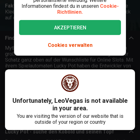
personalisierte Werbung. Weitere
Fakten zum Spiel:
Der Leprechaun und das vierblättrige
Informationen findest du in unseren
Cookie-
Kleeblatt bringen dir neben dem Scatter das meiste Glück
Richtlinien.
auf den vier Walzen des Spiels.
AKZEPTIEREN
Finde Glück im Lucky Pot Slot
Cookies verwalten
Mythen, Legenden und magische Wesen sind immer ein
großer Hit und damit stehen Kobolde und ihr sagenhafter
Schatz ganz oben auf der Wunschliste für Online Slots. Mit
ihrem Spielautomaten Lucky Pot haben die Entwickler von
SYNOT Games einen Blick auf die mythischen irischen
Kobolde geworfen, die der Legende nach denen, die sie
treffen, großes Glück und Reichtum bringen können. Die gut
gestaltete Grafik und die atemberaubende Landschaft
sorgen für einen Spielautomaten, bei dem die Spieler ein
Unfortunately, LeoVegas is not available
unkompliziertes Spiel genießen können. Aber wird dein
Topf am Ende mit Gold gefüllt sein?
in your area.
Finde es heraus
- in
der LeoVegas Online Spielothek!
You are visiting the version of our website that is
outside of your region or country
Lucky Pot - suche den Kobold und seinen Topf