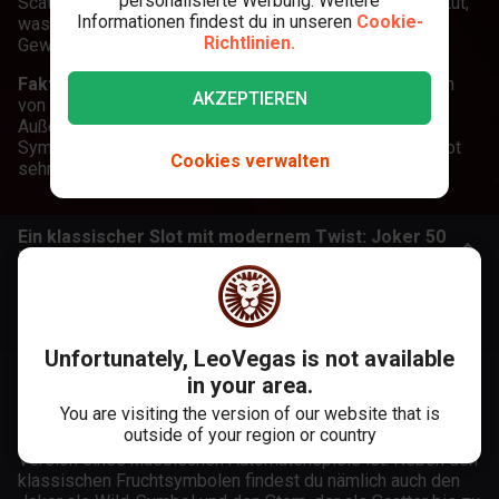
personalisierte Werbung. Weitere
Scatter bringen dir von 10 bis 40 Freispielen. Das Wild tut,
Informationen findest du in unseren
Cookie-
was ein Wild tut - es ersetzt alle anderen Symbole in
Richtlinien.
Gewinnketten, außer dem Scatter.
Fakten zum Spiel:
Der Slot hat einen möglichen Gewinn
AKZEPTIEREN
von bis zum 40.000-Fachen des gespielten Einsatzes.
Außerdem ist das Spielfeld von 6 Walzen mit je 4
Symbolen und 50 Gewinnlinien für einen klassischen Slot
Cookies verwalten
sehr üppig.
Ein klassischer Slot mit modernem Twist: Joker 50
Deluxe
Selten hat ein Joker so begeistert wie der von Synots
Joker 50 Deluxe - dieser frech dreinblickende Joker
bewegt sich über die Walzen dieses frisch aufgemachten
Klassikers mit einer Leichtigkeit, die man in vielen anderen
Unfortunately, LeoVegas is not available
klassischen Spielautomaten vermisst. Obwohl es zunächst
in your area.
wie ein gewöhnlicher klassischer
Slot
aussieht, wirst du
You are visiting the version of our website that is
schnell merken, dass Joker 50 Deluxe mit seinen 6 Walzen,
outside of your region or country
4 Reihen und ganzen 50 Gewinnlinien eine modernisierte
Version eines klassischen Automatenspiels ist. Neben den
klassischen Fruchtsymbolen findest du nämlich auch den