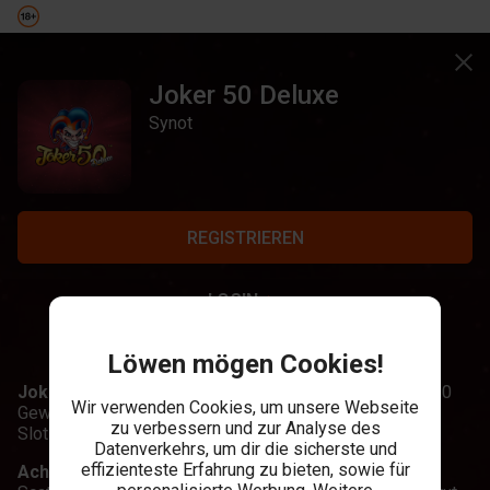
Joker 50 Deluxe
Synot
REGISTRIEREN
LOGIN
Löwen mögen Cookies!
Joker 50 Deluxe,
Die 50 in Joker 50 Deluxe steht für 50
Wir verwenden Cookies, um unsere Webseite
Gewinnlinien. Ansonsten bekommst du hier klassische
zu verbessern und zur Analyse des
Slot-Kost von vorne bis hinten geliefert.
Datenverkehrs, um dir die sicherste und
effizienteste Erfahrung zu bieten, sowie für
Achte auf:
Scatter- und Wild-Symbole. Drei bis sechs