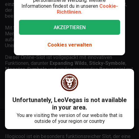
personalisierte Werbung. Weitere
einzig Gewisse ist.
Illogicool
ist ein hochmoderner Slot,
Informationen findest du in unseren
Cookie-
der sich auf
6 Reihen und 6 Walzen
abspielt und dir
Richtlinien.
beeindruckende
46.656 Gewinnwege
bietet.
AKZEPTIEREN
Mit Symbolen, die sowohl Zeichentrickfiguren als auch
Menschen darstellen, und einer von Violett dominierten
außerirdischen Kulisse steigt die Neugierde ins
Cookies verwalten
Unermessliche.
Dieser Online-Slot ist vollgepackt mit innovativen
Funktionen, darunter
Expanding Wilds
,
Sticky-Symbole
,
Monster-Symbole
und ein faszinierendes
Bonusspiel
mit
beeindruckenden
Multiplikatoren
. Das Ziel ist es, in
diesem intergalaktischen Chaos bis zum Maximum
vorzustoßen – die
maximale Gewinnhöhe liegt beim
10.000-Fachen
Deines Einsatzes.
Unfortunately, LeoVegas is not available
in your area.
You are visiting the version of our website that is
Die Funktionen, die den Slot Illogicool besonders
outside of your region or country
machen
Illogicool ist ein besonders funktionsreicher Slot, der eine