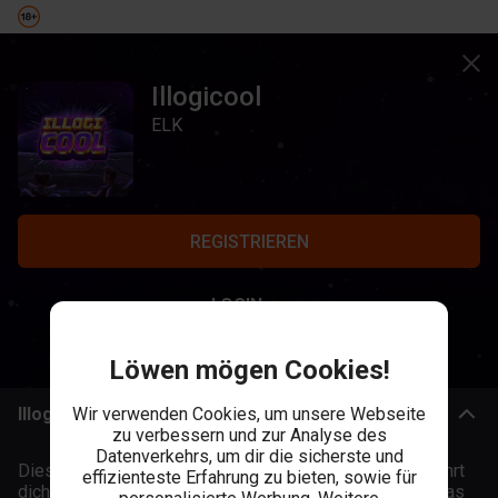
Illogicool
ELK
REGISTRIEREN
LOGIN
Löwen mögen Cookies!
Illogicool - Der originelle Slot von ELK Studios
Wir verwenden Cookies, um unsere Webseite
zu verbessern und zur Analyse des
Datenverkehrs, um dir die sicherste und
Dieser absolut einzigartige Slot von
ELK Studios
entführt
effizienteste Erfahrung zu bieten, sowie für
dich auf ein Abenteuer, bei dem das Unvorhersehbare das