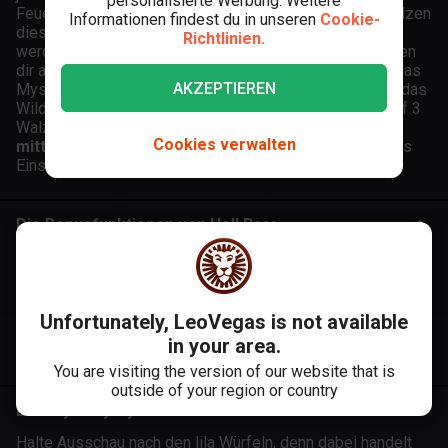
personalisierte Werbung. Weitere
Feuer verborgen sind. Der Teufel selbst scheint die Walzen
Informationen findest du in unseren
Cookie-
dieses Slots unter Feuer gesetzt zu haben, denn sie
Richtlinien.
werden ständig mit neuer Glut befeuert. Zum Glück helfen
dir auf den feurigen Walzen ein paar Bonus Features - das
AKZEPTIEREN
Mystery Symbol verschafft dir
zufällige Gewinne
und das
Wild
bis zu 500x
! Wag dich auf den teuflischen Pfad auf 3
Walzen mit 27 festen Gewinnlinien und freue dich bei
Cookies verwalten
mittlerer Volatilität
auf das
bis zu 6.000-Fache
deines
Einsatzes.
Die Bonusfunktionen von Hell Bars
Lass den Teufel in dir zum Vorschein bringen, während du
die Walzen vom Hell Bars Slot drehst und auf die Bonus
Features hoffst. Die glühenden Walzen dieses
Automatenspiels bringen Mystery Symbole zum Vorschein,
Unfortunately, LeoVegas is not available
die dir einen zufälligen Preis offenbaren, sowie Wild-
in your area.
Symbole, die dir das
bis zu 500-Fache
bringen.
You are visiting the version of our website that is
outside of your region or country
Das Mystery-Symbol
Halte Ausschau nach den lila Würfeln, denn dabei handelt