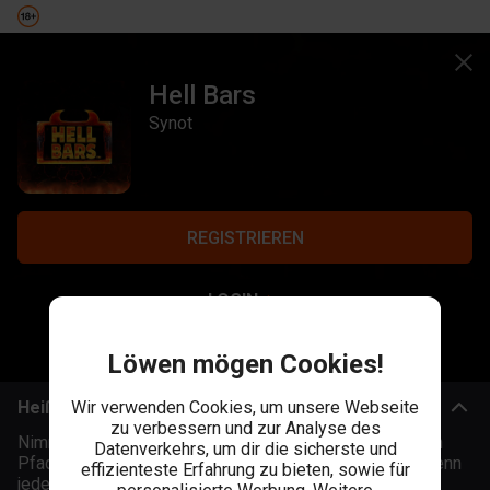
Hell Bars
Synot
REGISTRIEREN
LOGIN
Löwen mögen Cookies!
Heißes Inferno, saftige Früchte - Hell Bars!
Wir verwenden Cookies, um unsere Webseite
zu verbessern und zur Analyse des
Nimm all deinen Mut zusammen und lauf den glühenden
Datenverkehrs, um dir die sicherste und
Pfad vom Synot’s Hell Bars
Automatenspiel
entlang, denn
effizienteste Erfahrung zu bieten, sowie für
jeder Schritt bringt dich näher zu den Schätzen, die im