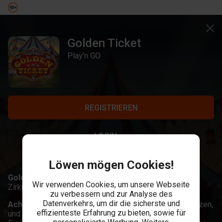
Golden Ticket
Play'n GO
REGISTRIEREN
LOGIN
Löwen mögen Cookies!
Golden Ticket
, hol dir dein goldenes Ticket zu diesem
Wir verwenden Cookies, um unsere Webseite
Zirkus-Slot und erlebe ein Spektakel der Extraklasse!
zu verbessern und zur Analyse des
Datenverkehrs, um dir die sicherste und
Achte auf
: Die Golden Ticket Wilds, die Symbole ersetzen,
effizienteste Erfahrung zu bieten, sowie für
und die freigelegte "Bonus"-Säule für die Bonusrunden-