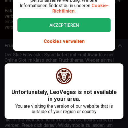
personalisierte Werbung. Weitere
Auftreten einen Multiplikator zu allen Gewinnen hinzufügen.
Informationen findest du in unseren
Cookie-
Fakten zum Spiel:
Im Mai 2017 wurde dieser Slot
Richtlinien.
veröffentlicht, der fruchtigen Glamour verspricht und mit
einem minimalistischen Setup viel Slot-Klassik-Flair
AKZEPTIEREN
versprüht.
Cookies verwalten
Fruit Awards Slot – Lass die Zeremonie beginnen
Der Slot-Entwickler Synot liefert mit Fruit Awards einen
Online Slot im klassischen Fruchtthema. Wieder einmal
wirst du auf eine nostalgische Erinnerungsreise
mitgenommen, die auf einem traditionellen Setup basiert.
Zieh dich schick an und schreite majestätisch über den
roten Teppich, um anständige Preise zu gewinnen. Wirst du
das Glück haben, die ultimative Belohnung in Höhe des
Unfortunately, LeoVegas is not available
500-fachen deines Einsatzes zu gewinnen? Nur die Zeit
kann es verraten. Der
Online Slot
in your area.
bietet eine gut gemachte
Kulisse mit Kamerablitzen und Scheinwerfern, die die
You are visiting the version of our website that is
Szene erhellen. Die meisten Spieler werden die
outside of your region or country
traditionellen Früchte-Symbole zu schätzen wissen, die
hier in die Welt des Ruhms und des Glamours versetzt
werden. Freue dich darauf, Wildsymbole zu landen, um