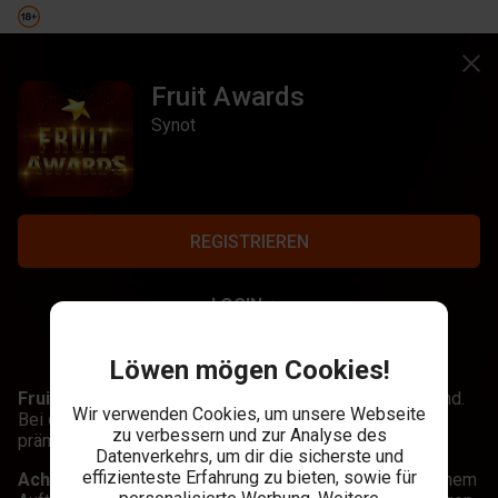
Fruit Awards
Synot
REGISTRIEREN
LOGIN
Löwen mögen Cookies!
Fruit Awards,
ein klassischer Slot im stylischen Gewand.
Wir verwenden Cookies, um unsere Webseite
Bei den Fruit Awards werden nur die schönsten Früchte
zu verbessern und zur Analyse des
prämiert.
Datenverkehrs, um dir die sicherste und
effizienteste Erfahrung zu bieten, sowie für
Achte auf:
Wild-Symbole, die gleichzeitig bei mehrfachem