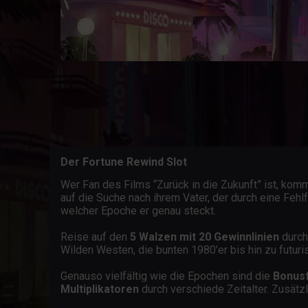
Der Fortune Rewind Slot
Wer Fan des Films “Zurück in die Zukunft” ist, ko
auf die Suche nach ihrem Vater, der durch eine Fehl
welcher Epoche er genau steckt.
Reise auf den
5 Walzen mit 20 Gewinnlinien
durch
Wilden Westen, die bunten 1980’er bis hin zu futur
Genauso vielfältig wie die Epochen sind die
Bonus
Multiplikatoren
durch verschiede Zeitalter. Zusätz