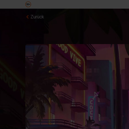
Zurück