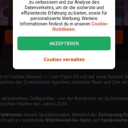
zu verbessern und zur Analyse des
Datenverkehrs, um dir die sicherste und
effizienteste Erfahrung zu bieten, sowie für
personalisierte Werbung. Weitere
Informationen findest du in unseren
Cookie-
Richtlinien.
REGISTRIEREN
AKZEPTIEREN
LOGIN
Cookies verwalten
mmt im Fortune Rewind
Slot
von Play’n GO voll auf seine Kosten! B
funktion der Zeitmaschine irgendwo zwischen Raum und Zeit verlo
 verschiedene Zeitepochen - von der Kreidezeit, wo du Dinosauri
istischen Städten des Jahres 2246.
funktionen
dieses Spielautomaten. Während der
Zeitsprung-Fr
lich gibt es spannende
Wild Rewind-Re-Spins
und
Symbolaufwe