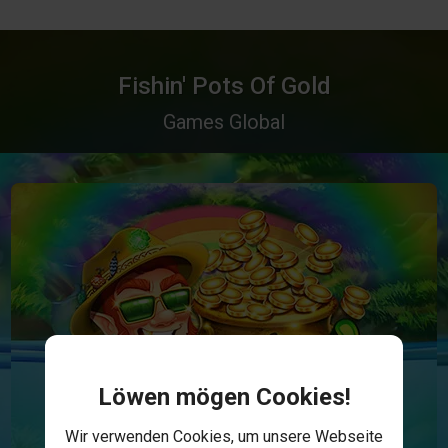
Fishin' Pots Of Gold
Games Global
Löwen mögen Cookies!
Wir verwenden Cookies, um unsere Webseite