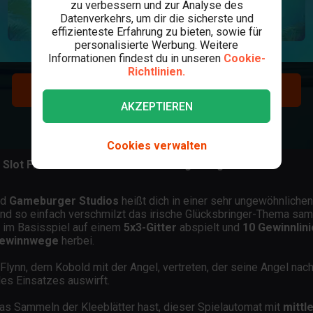
zu verbessern und zur Analyse des
Datenverkehrs, um dir die sicherste und
effizienteste Erfahrung zu bieten, sowie für
personalisierte Werbung. Weitere
Informationen findest du in unseren
Cookie-
Richtlinien.
REGISTRIEREN
AKZEPTIEREN
LOGIN
Cookies verwalten
Slot Fishin' Pots of Gold von Microgaming
nd
Gameburger Studios
heißt dich in einer sehr ungewöhnliche
d so einfach verschmilzt das irische Glücksbringer-Thema samt 
h im Basisspiel auf einem
5x3-Gitter
abspielt und
10 Gewinnlin
Gewinnwege
herbei.
Flynn, dem Kobold mit der Angel, vertreten, der seine Angel nac
es Einsatzes auswirft.
as Sammeln der Kleeblätter hast, dieser Spielautomat mit
mittle