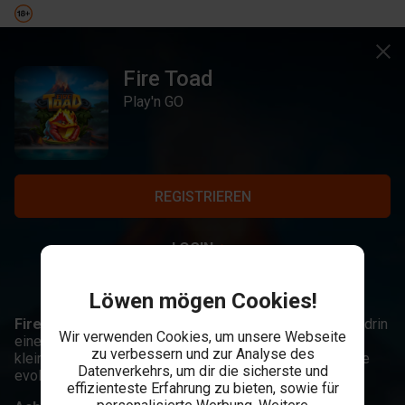
Fire Toad
Play'n GO
REGISTRIEREN
LOGIN
Löwen mögen Cookies!
Fire Toad,
Vulkane dampfen, Wellen peitschen - mittendrin
Wir verwenden Cookies, um unsere Webseite
eine unscheinbare Kreatur, die du in Fire Toad von einer
zu verbessern und zur Analyse des
kleinen Kauelquappe in eine ausgewachsene Feuerkröte
Datenverkehrs, um dir die sicherste und
evolutionieren kannst.
effizienteste Erfahrung zu bieten, sowie für