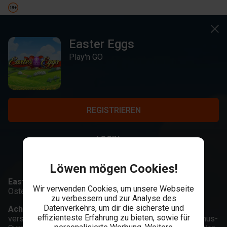
Easter Eggs
Play'n GO
REGISTRIEREN
LOGIN
Löwen mögen Cookies!
Easter Eggs
, in diesem Oster-Slot verbirgt sich in den
Wir verwenden Cookies, um unsere Webseite
Ostereiern mehr als nur Schokolade!
zu verbessern und zur Analyse des
Datenverkehrs, um dir die sicherste und
Achte auf
: 3+ Zuckerei-Scatter für Freispiele mit
effizienteste Erfahrung zu bieten, sowie für
verschiedenen Bonus-Modi, 3 oder mehr Osterkorb-Bonus-