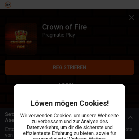
Crown of Fire
Pragmatic Play
REGISTRIEREN
LOGIN
Löwen mögen Cookies!
Setz die Krone auf und erlebe ein spannendes
Wir verwenden Cookies, um unsere Webseite
Abenteuer im Crown of Fire Slot!
zu verbessern und zur Analyse des
Datenverkehrs, um dir die sicherste und
Entdecke die klassische Spielwelt des Crown of Fire Slots
effizienteste Erfahrung zu bieten, sowie für
von Pragmatic Play! Mit seinen
5 Walzen und 10