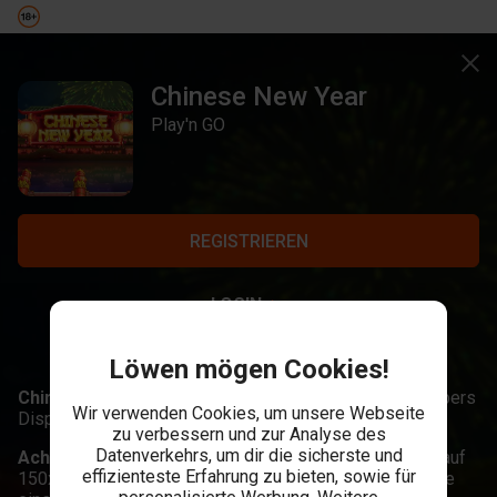
Chinese New Year
Play'n GO
REGISTRIEREN
LOGIN
Löwen mögen Cookies!
Chinese New Year,
viel Glück und Drachen wimmeln übers
Wir verwenden Cookies, um unsere Webseite
Display in diesem Smartphone Slot.
zu verbessern und zur Analyse des
Datenverkehrs, um dir die sicherste und
Achte auf:
3 Affen Scatters, 3 Drachen für die Chance auf
effizienteste Erfahrung zu bieten, sowie für
150x Auszahlungen und Tiger Wilds die für alle Symbole