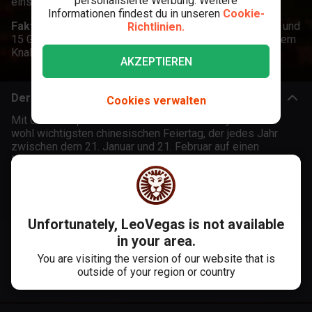
personalisierte Werbung. Weitere
einspringen können.
Informationen findest du in unseren
Cookie-
Fakten zum Spiel:
Play'n GO's Video Slot hat 5 Walzen und
Richtlinien.
15 Gewinnlinien. Feiere das chinesische Neujahr mit einem
Knall bei LeoVegas.
AKZEPTIEREN
Der Chinese New Year Slot - Frohes neues Jahr!
Cookies verwalten
Mit diesem Spielautomaten thematisiert Play'n GO den
wohl wichtigsten chinesischen Feiertag, der jedes Jahr
zwischen dem 21. Januar und 21. Februar auf einen
Neumond-Tag fällt. Er wird nicht nur in China gefeiert,
sondern hat sich über weite Teile des ostasiatischen
Raumes ausgebreitet.
Es gibt eine Legende, die von einem sogenannten
Jahresmonster “Niánshòu” erzählt, welches einmal jährlich -
Unfortunately, LeoVegas is not available
nach langem Schlaf - seinen Hunger stillen will. Die
Menschen schützen sich vor ihm durch Lärm, sowie rotes
in your area.
und goldenes Feuerwerk.
You are visiting the version of our website that is
In der LeoVegas
Online Spielothek
kannst du dieses Fest
outside of your region or country
das ganze Jahr über im Chinese New Year Slot erleben.