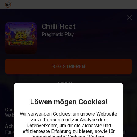
Chilli Heat
Pragmatic Play
REGISTRIEREN
LOGIN
Löwen mögen Cookies!
Chilli Heat,
verbrenne dich nicht auf den brodelnden
Wir verwenden Cookies, um unsere Webseite
Walzen dieses Video Slots.
zu verbessern und zur Analyse des
Datenverkehrs, um dir die sicherste und
Achte auf:
6 + Money-Symbole, für die Money-Repin-
effizienteste Erfahrung zu bieten, sowie für
Funktion und eine Chance auf den , 3 Sonnensymbole auf