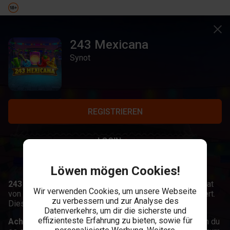
243 Mexicana
Synot
REGISTRIEREN
LOGIN
Löwen mögen Cookies!
243 Mexicana,
243 Mexicana ist ein Online Spielautomat
Wir verwenden Cookies, um unsere Webseite
von Synot, der den spanischen Tag der Toten thematisiert.
zu verbessern und zur Analyse des
Dieser ist einer der wichtigsten Feiertage in Mexiko.
Datenverkehrs, um dir die sicherste und
effizienteste Erfahrung zu bieten, sowie für
Achte auf:
The Big Symbol. Du wirst es erkennen, wenn du